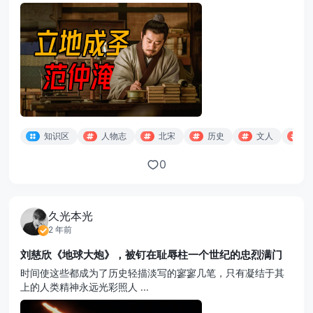
知识区
人物志
北宋
历史
文人
0
久光本光
2 年前
刘慈欣《地球大炮》，被钉在耻辱柱一个世纪的忠烈满门
时间使这些都成为了历史轻描淡写的寥寥几笔，只有凝结于其
上的人类精神永远光彩照人 ...