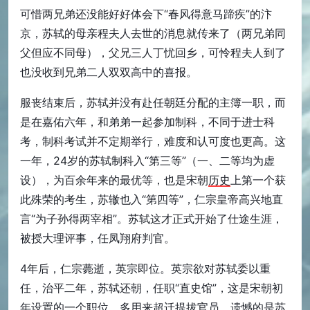
可惜两兄弟还没能好好体会下“春风得意马蹄疾”的汴
京，苏轼的母亲程夫人去世的消息就传来了（两兄弟同
父但应不同母），父兄三人丁忧回乡，可怜程夫人到了
也没收到兄弟二人双双高中的喜报。
服丧结束后，苏轼并没有赴任朝廷分配的主簿一职，而
是在嘉佑六年，和弟弟一起参加制科，不同于进士科
考，制科考试并不定期举行，难度和认可度也更高。这
一年，24岁的苏轼制科入“第三等”（一、二等均为虚
设），为百余年来的最优等，也是宋朝
历史
上第一个获
此殊荣的考生，苏辙也入“第四等”，仁宗皇帝高兴地直
言“为子孙得两宰相”。苏轼这才正式开始了仕途生涯，
被授大理评事，任凤翔府判官。
4年后，仁宗薨逝，英宗即位。英宗欲对苏轼委以重
任，治平二年，苏轼还朝，任职“直史馆”，这是宋朝初
年设置的一个职位，多用来超迁提拔官员。遗憾的是苏