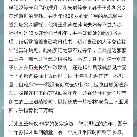
轼还没等来自己的擢升，却先后等来了妻子王弗和父亲
苏洵逝世的噩耗。在为年仅26岁的妻子写的墓志铭中，
提到应父亲嘱托，他将王弗葬在苏洵夫妇旁不过八步，
还提到她16岁嫁给自己那年，并不知道她如此知书达
理，婚后常陪着自己终日读书，还对自己的人际交往提
出过真知灼见。此铭所记之事不过寻常，但就是这寥寥
二三事，却已让悼念之情潸然。不过，真正让这一对才
子佳人在
历史
长河中璀璨的，还是10年后苏轼梦见亡妻
写下的那首传诵千古的悼亡词“十年生死两茫茫，不思
量，自难忘”——我没有刻意去想起你，但也自然无法忘
却。被接连打击的苏轼回家守孝，还在父母和妻子坟茔
所在的山上遍植松树，以期长成一片松林“老翁山下玉渊
回，手植青松三万栽”
后来直至年仅36岁的英宗病逝，神宗即位的次年，熙宁
二年苏轼才重回朝堂。有一个人几乎同时回到了京师。