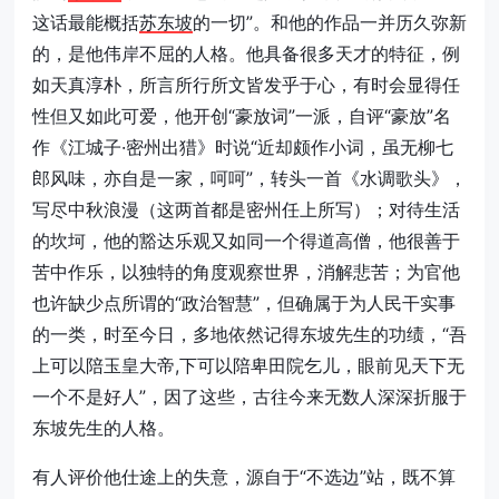
这话最能概括
苏东坡
的一切”。和他的作品一并历久弥新
的，是他伟岸不屈的人格。他具备很多天才的特征，例
如天真淳朴，所言所行所文皆发乎于心，有时会显得任
性但又如此可爱，他开创“豪放词”一派，自评“豪放”名
作《江城子·密州出猎》时说“近却颇作小词，虽无柳七
郎风味，亦自是一家，呵呵”，转头一首《水调歌头》，
写尽中秋浪漫（这两首都是密州任上所写）；对待生活
的坎坷，他的豁达乐观又如同一个得道高僧，他很善于
苦中作乐，以独特的角度观察世界，消解悲苦；为官他
也许缺少点所谓的“政治智慧”，但确属于为人民干实事
的一类，时至今日，多地依然记得东坡先生的功绩，“吾
上可以陪玉皇大帝,下可以陪卑田院乞儿，眼前见天下无
一个不是好人”，因了这些，古往今来无数人深深折服于
东坡先生的人格。
有人评价他仕途上的失意，源自于“不选边”站，既不算