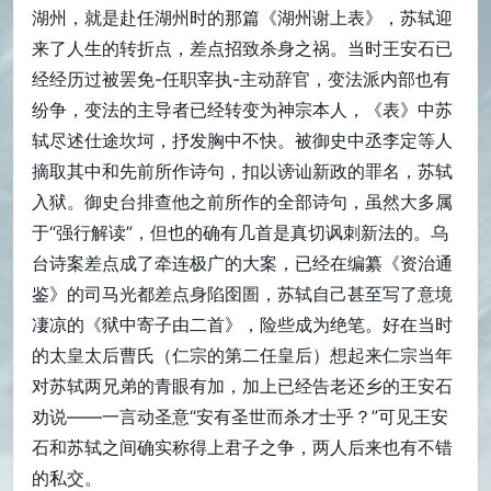
湖州，就是赴任湖州时的那篇《湖州谢上表》，苏轼迎
来了人生的转折点，差点招致杀身之祸。当时王安石已
经经历过被罢免-任职宰执-主动辞官，变法派内部也有
纷争，变法的主导者已经转变为神宗本人，《表》中苏
轼尽述仕途坎坷，抒发胸中不快。被御史中丞李定等人
摘取其中和先前所作诗句，扣以谤讪新政的罪名，苏轼
入狱。御史台排查他之前所作的全部诗句，虽然大多属
于“强行解读”，但也的确有几首是真切讽刺新法的。乌
台诗案差点成了牵连极广的大案，已经在编纂《资治通
鉴》的司马光都差点身陷囹圄，苏轼自己甚至写了意境
凄凉的《狱中寄子由二首》，险些成为绝笔。好在当时
的太皇太后曹氏（仁宗的第二任皇后）想起来仁宗当年
对苏轼两兄弟的青眼有加，加上已经告老还乡的王安石
劝说——一言动圣意“安有圣世而杀才士乎？”可见王安
石和苏轼之间确实称得上君子之争，两人后来也有不错
的私交。