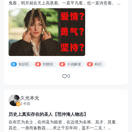
曳着，明月就在天上高悬着。一直平凡着，也一直诗意着。 ...
知识区
刘慈欣
小说解读
科幻
0
久光本光
2 年前
历史上真实存在的圣人【范仲淹人物志】
在布艺为名士，在州县为能吏，在边境为名将。其才、其量、
其忠，一身而备数器……求之千百年间，盖不一二见！ ...