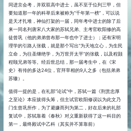
同进京会考，并双双高中进士，虽不至于位列三甲，但
要知道那一年的科举后来被称为“千年第一榜”，可以说
是天才扎堆，神仙打架的一届，同年考中进士的除了后
来一同名列唐宋八大家的苏轼兄弟、主考官欧阳修的高
徒曾巩（他的弟弟曾布那一年也中了进士）；还有宋明
理学的引路人张载，就是那个写出“为天地立心，为生民
立命，为往圣继绝学，为万世开太平”的张载，以及程颢
程颐兄弟等等。经后世总结，那一届考生中，在《宋
史》有传的多达24位，官拜宰相的9人之多（包括弟弟
苏辙）。
值得一提的是，在礼部“论试”中，苏轼一篇《刑赏忠厚
之至论》本应拔得头筹，但主试官欧阳修误以为此文乃
门生曾巩所作，为了避嫌而列为第二，好在后来的礼部
复试中，苏轼靠着《春秋》对义重新获得了这一科目的
第一，最终殿试中乙科（其实并不算靠前）