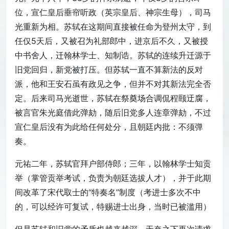
位，宣仁皇后垂帘听政（英宗皇后、神宗生母），司马
光重新为相。苏轼在这期间直接被任命为登州太守，到
任仅5天后，又被召为礼部郎中，进京后不久，又被授
中书舍人，迁翰林学士、知制诰。苏轼的连续升迁源于
旧党回归，新党被打压。但苏轼一直不算新法的反对
派，他和王安石虽有政见之争，但并不对其新法完全否
定。后来司马光逝世，苏轼在祭奠场合调侃程颐迂腐，
被言官朱光庭借此弹劾，随后旧党多人连章弹劾，不过
宣仁皇后没有为此给任何处分，且朝廷内批：不须弹
奏。
元祐二年，苏轼官拜户部侍郎；三年，以翰林学士知贡
举（掌管贡举考试，负责为朝廷选拔人才），并于此期
间改革了宋代取士的“特奏名”制度（考进士多次不中
的，可以经许可复试，特赐进士出身，当时已被滥用）
但是苏轼和旧党的矛盾也越来越深，无奈之下再次请求