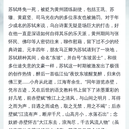
苏轼终免一死，被贬为黄州团练副使，包括王巩、苏
辙、黄庭坚、司马光在内的多位亲友也被施罚。对于年
少成名的苏轼来说，乌台诗案无疑是场巨大的打击，好
在他一直是深谙如何自得其乐的乐天派，黄州期间与张
怀民、佛印等人密切往来，聊作慰藉，留下过不少的经
典诗篇。元丰四年，朋友马正卿为苏轼请到了一块地，
苏轼耕种其间，命名“东坡”，并自号“东坡居士”，和很
多仕途失意的文豪一样，苏轼这一时期被激发出了极强
的创作热情，醉后一首临江仙“夜饮东坡醒复醉，归来仿
佛三更……小舟从此逝，江海寄余生。”同年游览赤壁，
凭吊古迹，又在后世的语文教科书上留下了浓墨重彩的
好几笔，前赤壁赋“惟江上之清风，与山间之明月，耳得
之而为声，目遇之而成色，取之无禁，用之不竭”；后赤
壁赋“江流有声，断岸千尺，山高月小，水落石出”；念
奴娇·赤壁怀古“大江东去，浪淘尽，千古风流人物”（虽