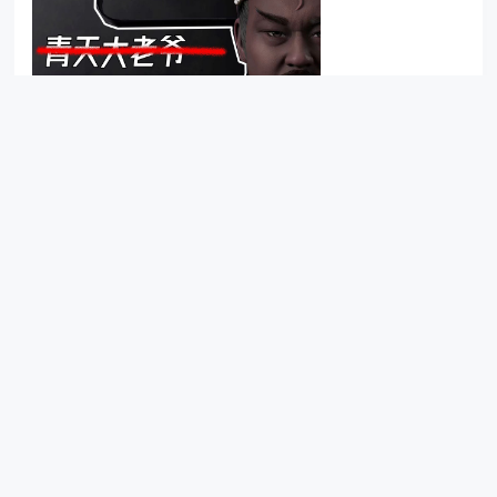
知识区
人物志
包拯
北宋
历史
0
久光本光
2 年前
人类科幻史上最伟大的一次押题 《乡村教师》解读 刘慈欣
原著
这绝非是对“个人英雄”的吹捧，我想作者之所以选择一个境遇惨
淡、朝不保夕的乡村教师当这个“英雄”，除了对教师这一职业在
文明发展进程中的重要性予以高度评价以外，也是想表达——
每个平凡的人都可以成为“英雄” ...