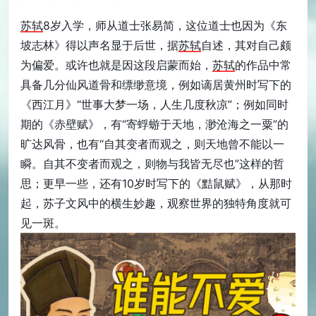
苏轼
8岁入学，师从道士张易简，这位道士也因为《东
坡志林》得以声名显于后世，据
苏轼
自述，其对自己颇
为偏爱。或许也就是因这段启蒙而始，
苏轼
的作品中常
具备几分仙风道骨和缥缈意境，例如谪居黄州时写下的
《西江月》“世事大梦一场，人生几度秋凉”；例如同时
期的《赤壁赋》，有“寄蜉蝣于天地，渺沧海之一粟”的
旷达风骨，也有“自其变者而观之，则天地曾不能以一
瞬。自其不变者而观之，则物与我皆无尽也”这样的哲
思；更早一些，还有10岁时写下的《黠鼠赋》，从那时
起，苏子文风中的横生妙趣，观察世界的独特角度就可
见一斑。