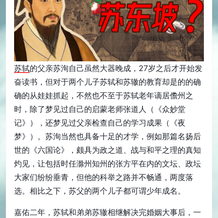
苏轼
的父亲苏洵自己虽然大器晚成，27岁之后才开始发
奋读书，但对于两个儿子苏轼和苏辙的教育却是的的确
确的从娃娃抓起，不然也不至于苏轼老年谪居儋州之
时，除了梦见过自己的启蒙老师张道人（《众妙堂
记》），还梦见过父亲检查自己的学习成果（《夜
梦》）。苏洵当然也具备十足的才学，例如那篇名扬后
世的《六国论》，颇具为政之道、战与和平之理的真知
灼见，让包括时任滁州知州的张方平在内的文坛、政坛
大家们纷纷垂青，但他的科举之路并不畅通，两度落
选。相比之下，苏父的两个儿子都可谓少年成名。
嘉佑二年，苏轼和弟弟苏辙相继解决完婚姻大事后，一