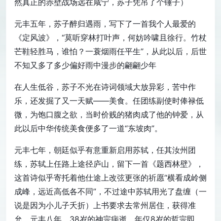
然真正的赤壁战场远在咸宁，苏子凭吊了个锤子）
元丰五年，苏子醉归遇雨，写下了一首我个人最爱的
《定风波》，“莫听穿林打叶声，何妨吟啸且徐行。竹杖
芒鞋轻胜马，谁怕？一蓑烟雨任平生”，从此以后，后世
不知又多了多少偏好雨中漫步的翩翩少年
在人生低谷，苏子不光在诗词领域大放异彩，苦中作
乐，还发掘了又一天赋——美食。任团练副使时俸禄低
微，为饱口腹之欲，当时价贱的猪肉成了他的钟爱，从
此以后中华传统美食便多了一道“东坡肉”。
元丰七年，朝廷似乎有意重新启用苏轼，任其汝州团
练，苏轼上任路上途径庐山，留下一首《题西林壁》，
这首诗似乎寄托着他仕途上改弦更张的祈愿“横看成岭侧
成峰，远近高低各不同”，不过途中苏轼用光了盘缠（一
说是因为小儿子夭折）上书要求去常州居住，获得准
允。元丰八年，38岁的神宗病逝，年仅8岁的哲宗即