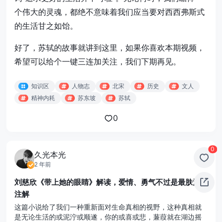
个伟大的灵魂，都绝不意味着我们应当要对西西弗斯式
的生活甘之如饴。
好了，苏轼的故事就讲到这里，如果你喜欢本期视频，
希望可以给个一键三连加关注，我们下期再见。
知识区
人物志
北宋
历史
文人
精神内耗
苏东坡
苏轼
0
0
久光本光
2 年前
刘慈欣《带上她的眼睛》解读，爱情、勇气不过是最肤浅的
注解
这篇小说给了我们一种重新面对生命真相的视野，这种真相就
是无论生活的或泥泞或顺遂，你的或喜或悲，蒹葭就在湖边摇