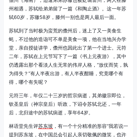
州相遇，苏轼给弟弟留了一篇《和陶止酒》。这一年苏
轼60岁，苏辙58岁，滕州一别也是两人最后一面。
苏轼到了当时极为蛮荒的儋州后，迷上了又一美食生
蚝，不过他的造诣可不单是美食一项，他在当地兴办学
堂，亲自授徒讲学，儋州也因此出了第一个进士。元符
二年，苏轼在上元节写下了一篇《书上元夜游》，其中
仍透露出那个看淡人生无常的伟岸人格，“放仗而笑，孰
为得失？”有人半夜出游，有人半夜酣睡，究竟哪个有
得，哪个有失呢？
元符三年，年仅二十三岁的哲宗病逝，其弟徽宗即位，
钦圣皇后（神宗皇后）听政，下诏令苏轼北还，一年
后，北归途中的苏轼病逝，享年64岁。
林语堂先生评
苏东坡
，有一个十分精准的形容“我若说一
提到
苏东坡
，在中国总会引起人亲切敬佩的微笑，也许