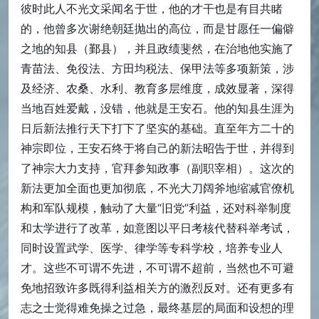
彼时此人不光文采闻名于世，他的才干也是有目共睹
的，他曾多次谢绝朝廷抛出的高位，而是甘愿任一偏僻
之地的知县（鄞县），并且政绩斐然，在治地他实施了
青苗法、免役法、方田均税法、保甲法等多项新策，涉
及经济、农桑、水利、教育多层维度，成效显著，深得
当地百姓爱戴，没错，他就是王安石。他的知县生涯为
日后新法推行天下打下了坚实的基础。直至年方二十的
神宗即位，王安石终于将自己的新法昭告于世，并得到
了神宗大力支持，官拜参知政事（副职宰相）。这次的
新法更加全面也更加彻底，不光大刀阔斧地缩减官僚机
构和军队规模，触动了大量“旧党”利益，还对科举制度
和太学进行了改革，如意图以平日考核代替科举考试，
同时设置武学、医学、律学等专科学校，培养专业人
才。这些不可谓不先进，不可谓不超前，当然也不可避
免地招致许多既得利益相关方的激烈反对。还有更多有
志之士觉得难免操之过急，最终基层的局面和设想的理