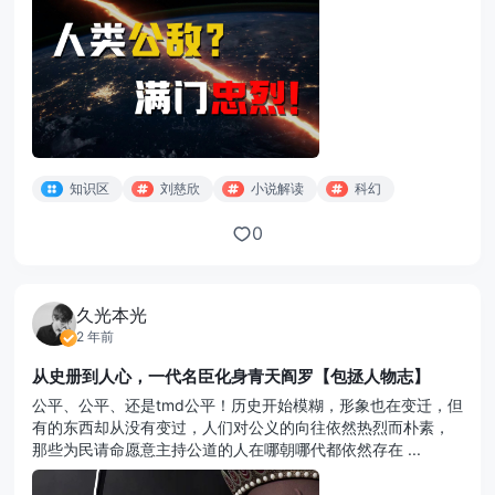
知识区
刘慈欣
小说解读
科幻
0
久光本光
2 年前
从史册到人心，一代名臣化身青天阎罗【包拯人物志】
公平、公平、还是tmd公平！历史开始模糊，形象也在变迁，但
有的东西却从没有变过，人们对公义的向往依然热烈而朴素，
那些为民请命愿意主持公道的人在哪朝哪代都依然存在 ...