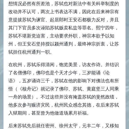
想情况必然有所差池，苏轼也对新法中有关科举制度的
改动并不认可，两次上书表达不满，因此在后来神宗有
意提拔苏轼为谏官、起居郎时王安石都极力反对，并且
其门下官员多次诬陷苏轼贩卖私盐等罪名。熙宁四年，
苏轼不堪新党迫害，主动要求外职，神宗本欲予以知
州，但王安石坚持授以颍州通判，最终神宗折衷，让苏
轼担任杭州通判一职。
在杭州，苏轼乐得清闲，饱览美景，访友作诗。并结识
了名僧佛印，佛印也是个天才少年，三岁能诵《论
语》，五岁诵诗三千，苏轼在他的影响下对佛法也有所
悟（《核舟记》就记录了佛印、苏轼、黄庭坚三人同乘
一舟的场景）。不过这些并没有掩盖苏轼的斐然政绩，
他多次参与赈济灾民，杭州民众感念其德，在后来苏轼
入狱期间，甚至曾为他做道场累月祈福。
后来苏轼先后就任密州、徐州太守，元丰二年，又移知