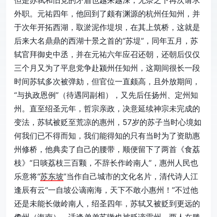
外职。元祐四年，他回到了颇有渊源的杭州任知州，并
于次年开拓西湖，取淤泥作堤坝，在其上筑桥，这就是
后来大名鼎鼎的西湖十景之首的“苏堤”，同年五月，苏
轼官拜御史中丞，并在元祐六年应召还朝，还朝后仅仅
三个月又为了平息党争赴颍州任知州，这期间很长一段
时间苏轼多次被弹劾，但官位一直颇高，且外放期间，
“与执政恩例”（待遇同副相），又先后任扬州、定州知
州。直至绍圣元年，哲宗亲政，决意延续神宗未完成的
变法，苏轼被贬至荒凉的惠州，57岁的苏子当时心境如
何我们已不得而知，我们能得知的只有当时为了资助惠
州修桥，他典卖了自己的腰带，顺便留下了两首《食荔
枝》“日啖荔枝三百颗，不辞长作岭南人”，惠州人民也
乐意将“
苏东坡
”当作自己城市的文化名片，清代诗人江
逢辰有云“一自坡公谪南海，天下不敢小惠州！”不过他
还是未能长做岭南人，绍圣四年，苏轼又被贬到更远的
儋州（海南），适逢弟弟苏辙也被贬谪雷州，两人在滕