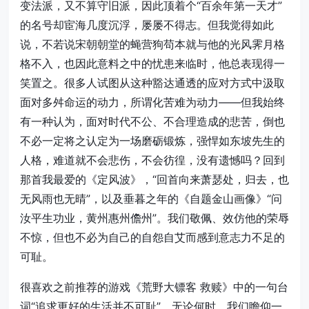
变法派，又不算守旧派，因此顶着个“百余年第一天才”
的名号却宦海几度沉浮，屡屡不得志。但我觉得如此
说，不若说宋朝朝堂的蝇营狗苟本就与他的光风霁月格
格不入，也因此意料之中的忧患来临时，他总表现得一
笑置之。很多人试图从这种豁达通透的应对方式中汲取
面对多舛命运的动力，所谓化苦难为动力——但我始终
有一种认为，面对时代不公、不合理造成的悲苦，倒也
不必一定将之认定为一场磨砺锻炼，强悍如东坡先生的
人格，难道就不会悲伤，不会彷徨，没有遗憾吗？回到
那首我最爱的《定风波》，“回首向来萧瑟处，归去，也
无风雨也无晴”，以及垂暮之年的《自题金山画像》“问
汝平生功业，黄州惠州儋州”。我们敬佩、效仿他的荣辱
不惊，但也不必为自己的自怨自艾而感到意志力不足的
可耻。
很喜欢之前推荐的游戏《荒野大镖客 救赎》中的一句台
词“追求更好的生活并不可耻”。无论何时，我们瞻仰一